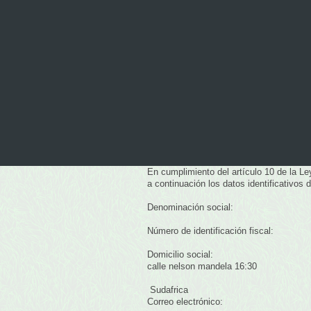
En cumplimiento del artículo 10 de la Le
a continuación los datos identificativos 
Denominación social:
Número de identificación fiscal:
Domicilio social:
calle nelson mandela
16:30
Sudafrica
Correo electrónico: